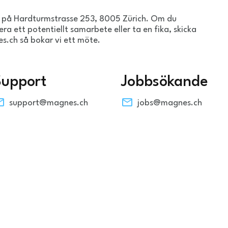
en på Hardturmstrasse 253, 8005 Zürich. Om du
era ett potentiellt samarbete eller ta en fika, skicka
s.ch så bokar vi ett möte.
Support
Jobbsökande
support@magnes.ch
jobs@magnes.ch