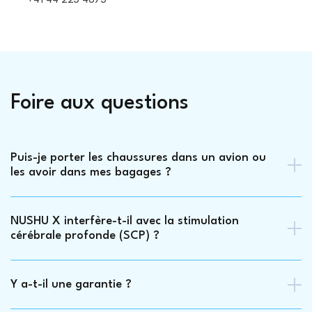
+41 44 223 4873
Foire aux questions
Puis-je porter les chaussures dans un avion ou
les avoir dans mes bagages ?
Oui. Vous pouvez porter vos chaussures NUSHU X en
toute sécurité dans l’avion ou les ranger dans vos
NUSHU X interfère-t-il avec la stimulation
bagages sans aucun problème.
cérébrale profonde (SCP) ?
Non, NUSHU X n’interfère pas avec la stimulation
cérébrale profonde. You can wear our shoes without any
Y a-t-il une garantie ?
problems at any time.